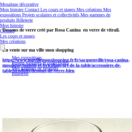
Mosaïque décorative
Mon histoire
Contact
Les cours et stages
Mes créations
Mes
expositions
Projets scolaires et collectivités
Mes gammes de
produits
Billeterie
Mon histoire
Dessous de verre créé par Rosa Canina en verre de vitrail.
Contact
Les cours et stages
Mes créations
En vente sur ma ville mon shopping
Mes expositions
https://www.mavillemonshopping.fr/fr/sacquenville/rosa-canina-
Projets scolaires et collectivités
mosaique/maison-et-bricolage/art-de-la-table/accessoires-de-
Mes gammes de produits
table/produits/dessous-de-verre-bleu
Billeterie